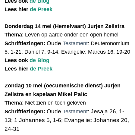
Lees ook
de Blog
Lees hier
de Preek
Donder
dag 14 mei (Hemelvaart) Jurjen Zeilstra
T
hema
:
Leven op aarde onder een open hemel
Oude
Schriftlezingen:
Testament
:
Deuteronomium
5, 1-21; Daniël 7, 9-14; Evangelie: Marcus 16, 19-20
Lees ook
de Blog
Lees hier
de Preek
Z
ondag 10 mei (oecumenische dienst) Jurjen
Mikel Palic
Zeilstra en kapelaan
T
hema
:
Niet zien en toch geloven
Oude
Jesaja 26, 1-
Schriftlezingen:
Testament
:
13;
1 Johannes 5, 1-6;
Evangelie
:
Johannes 20,
24-31