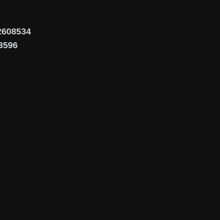
02608534
3596