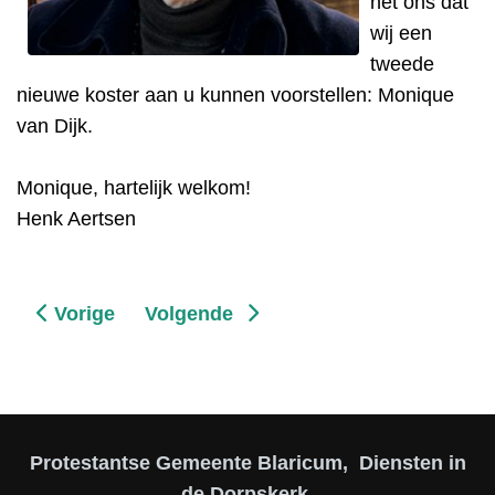
het ons dat
wij een
tweede
nieuwe koster aan u kunnen voorstellen: Monique
van Dijk.
Monique, hartelijk welkom!
Henk Aertsen
Vorig artikel: Vanaf 1 juli 2025 VOG verplicht
Volgende artikel: De nieuwe koster 
Vorige
Volgende
Protestantse Gemeente Blaricum, Diensten in
de Dorpskerk,