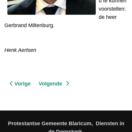
u te kunnen
voorstellen:
de heer
Gerbrand Miltenburg.
Henk Aertsen
Vorig artikel: De nieuwe koster (2)
Volgende artikel: Gedachtenisplek
Vorige
Volgende
Protestantse Gemeente Blaricum, Diensten in
de Dorpskerk,