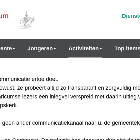
Dienst
ente
Jongeren
Activiteiten
Top item
 communicatie ertoe doet.
wust; ze probeert altijd zo transparant en zorgvuldig m
laricumse lezers een inlegvel verspreid met daarin uitle
pskerk.
een ander communicatiekanaal naar u, de gemeenteleden,