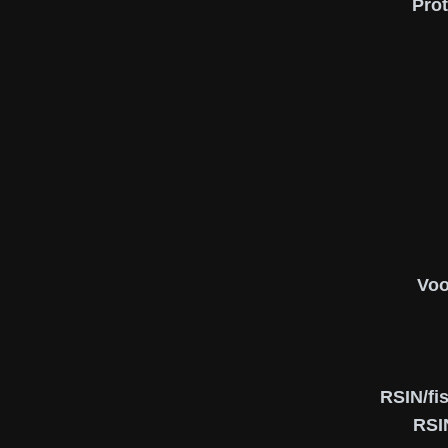
Pro
Voo
RSIN/fi
RSI