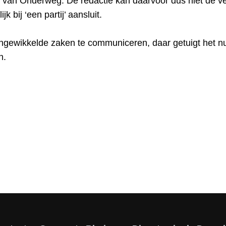
e van Onderweg. De redactie kan daarvoor dus niet de v
 bij ‘een partij’ aansluit.
 ingewikkelde zaken te communiceren, daar getuigt het 
n.
uis: Hoe lezen wij Bonhoeffer vandaag?