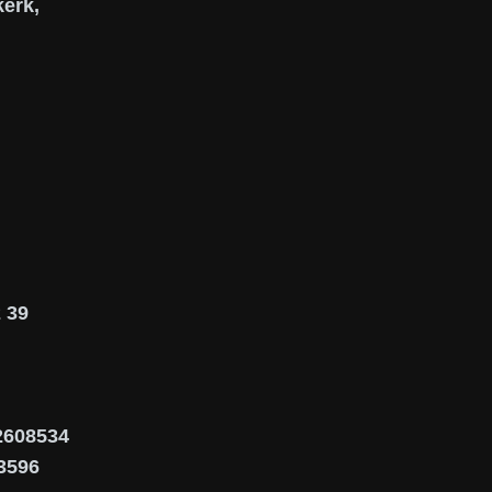
erk,
 39
02608534
3596