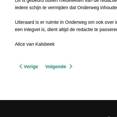
Dit is gebeurd buiten medeweten van de redacti
iedere schijn te vermijden dat Onderweg inhoudelijk
Uiteraard is er ruimte in Onderweg om ook over
een inlegvel is, dient altijd de redactie te passere
Alice van Kalsbeek
Vorig artikel: Lijst e-mailadressen
Volgende artikel: In 2026 Leerh
Vorige
Volgende